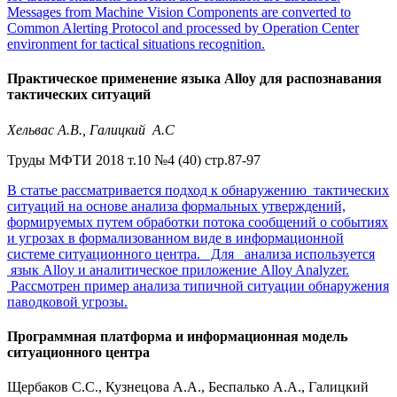
Messages from Machine Vision Components are converted to
Common Alerting Protocol and processed by Operation Center
environment for tactical situations recognition.
Практическое применение языка Alloy для распознавания
тактических ситуаций
Хельвас A.B., Галицкий A.С
Труды МФТИ 2018 т.10 №4 (40) стр.87-97
В статье рассматривается подход к обнаружению тактических
ситуаций на основе анализа формальных утверждений,
формируемых путем обработки потока сообщений о событиях
и угрозах в формализованном виде в информационной
системе ситуационного центра. Для анализа используется
язык Alloy и аналитическое приложение Alloy Analyzer.
Рассмотрен пример анализа типичной ситуации обнаружения
паводковой угрозы.
Программная платформа и информационная модель
ситуационного центра
Щербаков С.С., Кузнецова А.А., Беспалько А.А., Галицкий