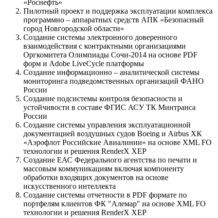
«Роснефть»
Пилотный проект и поддержка эксплуатации комплекса
программно – аппаратных средств АПК «Безопасный
город Новгородской области»
Создание системы электронного доверенного
взаимодействия с контрактными организациями
Оргкомитета Олимпиады Сочи-2014 на основе PDF
форм и Adobe LiveCycle платформы
Создание информационно – аналитической системы
мониторинга подведомственных организаций ФАНО
России
Создание подсистемы контроля безопасности и
устойчивости в составе ФГИС АСУ ТК Минтранса
России
Создание системы управления эксплуатационной
документацией воздушных судов Boeing и Airbus ХК
«Аэрофлот Российские Авиалинии» на основе XML FO
технологии и решения RenderX XEP
Создание ЕАС Федерального агентства по печати и
массовым коммуникациям включая компоненту
обработки входящих документов на основе
искусственного интеллекта
Создание системы отчетности в PDF формате по
портфелям клиентов ФК "Алемар" на основе XML FO
технологии и решения RenderX XEP