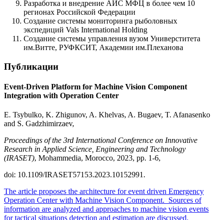
Разработка и внедрение АИС МФЦ в более чем 10
регионах Российской Федерации
Создание системы мониторинга рыболовных
экспедиций Vals International Holding
Создание системы управления вузом Универститета
им.Витте, РУФКСИТ, Академии им.Плеханова
Публикации
Event-Driven Platform for Machine Vision Component
Integration with Operation Center
E. Tsybulko, K. Zhigunov, A. Khelvas, A. Bugaev, T. Afanasenko
and S. Gadzhimirzaev,
Proceedings of the 3rd International Conference on Innovative
Research in Applied Science, Engineering and Technology
(IRASET)
, Mohammedia, Morocco, 2023, pp. 1-6,
doi: 10.1109/IRASET57153.2023.10152991.
The article proposes the architecture for event driven Emergency
Operation Center with Machine Vision Component. Sources of
information are analyzed and approaches to machine vision events
for tactical situations detection and estimation are discussed.