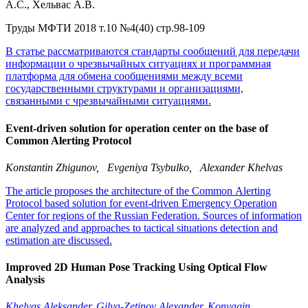
А.С., Хельвас А.В.
Труды МФТИ 2018 т.10 №4(40) стр.98-109
В статье рассматриваются стандарты сообщений для передачи
информации о чрезвычайных ситуациях и программная
платформа для обмена сообщениями между всеми
государственными структурами и организациями,
связанными с чрезвычайными ситуациями.
Event-driven solution for operation center on the base of
Common Alerting Protocol
Konstantin Zhigunov, Evgeniya Tsybulko, Alexander Khelvas
The article proposes the architecture of the Common Alerting
Protocol based solution for event-driven Emergency Operation
Center for regions of the Russian Federation. Sources of information
are analyzed and approaches to tactical situations detection and
estimation are discussed.
Improved 2D Human Pose Tracking Using Optical Flow
Analysis
Khelvas Aleksander, Gilya-Zetinov Alexander, Konyagin