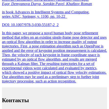
Egor, Demyanova Darya, Sorokin Pavel, Khafizov Roman
in book Advances in Intelligent Systems and Computing,
series AISC, Springer, v. 1100, pp. 10-22
DOI: 10.1007/978-3-030-55187-2_2
In this paper, we propose a novel human body pose refinement
method that relies on an existing single-frame pose detector and uses
an optical flow algorithm in order to increase quality of output
trajectories. First, a pose estimation algorithm such as OpenPose is
applied and the error of keypoint position measurement is calculated.
Then, the velocity of each keypoint in frame coordinate space is
estimated by an optical flow algorithm, and results are merged
through a Kalman filter. The resulting trajectories for a set of
experimental videos were calculated and evaluated by metrics,
which showed a positive impact of optical flow velocity estimations.
Our algorithm may be used as a preliminary step to further joint
trajectory processing, such as action recognition.
Контакты