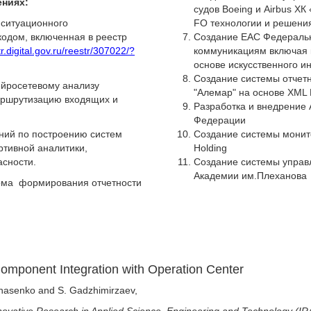
ениях:
судов Boeing и Airbus Х
ситуационного
FO технологии и решени
одом, включенная в реестр
Создание ЕАС Федеральн
tr.digital.gov.ru/reestr/307022/?
коммуникациям включая 
основе искусственного и
Создание системы отчет
йросетевому анализу
"Алемар" на основе XML
аршрутизацию входящих и
Разработка и внедрение
Федерации
ний по построению систем
Создание системы монито
ртивной аналитики,
Holding
асности.
Создание системы управ
Академии им.Плеханова
рма формирования отчетности
Component Integration with Operation Center
fanasenko and S. Gadzhimirzaev,
nnovative Research in Applied Science, Engineering and Technology (I