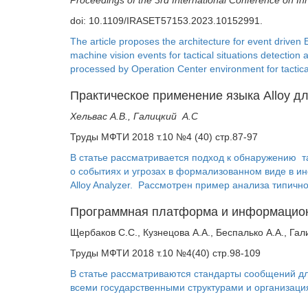
doi: 10.1109/IRASET57153.2023.10152991.
The article proposes the architecture for event driv
machine vision events for tactical situations detect
processed by Operation Center environment for tactical
Практическое применение языка Alloy д
Хельвас A.B., Галицкий A.С
Труды МФТИ 2018 т.10 №4 (40) стр.87-97
В статье рассматривается подход к обнаружению 
о событиях и угрозах в формализованном виде в и
Alloy Analyzer. Рассмотрен пример анализа типичн
Программная платформа и информацион
Щербаков С.С., Кузнецова А.А., Беспалько А.А., Гал
Труды МФТИ 2018 т.10 №4(40) стр.98-109
В статье рассматриваются стандарты сообщений 
всеми государственными структурами и организац