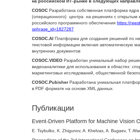
на российском ИТ-рынке в следующих направл
COSOC
Разработана собственная платформа ядра 
(операционного) центра на решениях с открытым к
российского программного обеспечения
https://rees
sphrase_id=1827287
COSOC.AI
Платформа для создания решений по не
текстовой информации включая автоматическую м
внутренних документов
COSOC.VIDEO
Разработан уникальный набор реше
видеоаналитики для использования в областях: спо
маркетинговых исследований, общественной безоп
COSOC.Pubisher
Разработана уникальная платфо
в PDF формате на основе XML данных.
Публикации
Event-Driven Platform for Machine Vision 
E. Tsybulko, K. Zhigunov, A. Khelvas, A. Bugaev, T. A
Proceedings of the 3rd International Conference on I