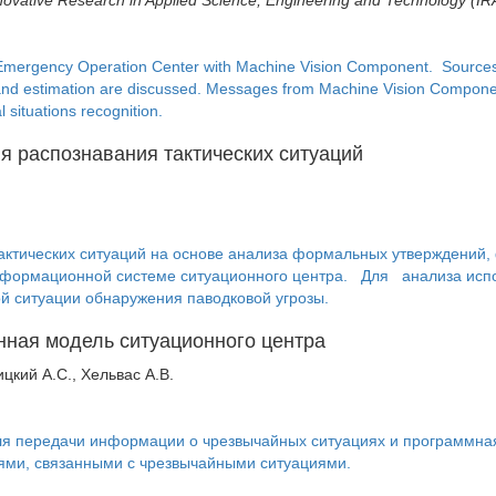
en Emergency Operation Center with Machine Vision Component. Sources
ion and estimation are discussed. Messages from Machine Vision Compon
 situations recognition.
ля распознавания тактических ситуаций
тактических ситуаций на основе анализа формальных утверждений
нформационной системе ситуационного центра. Для анализа испо
ой ситуации обнаружения паводковой угрозы.
ная модель ситуационного центра
ицкий А.С., Хельвас А.В.
для передачи информации о чрезвычайных ситуациях и программн
иями, связанными с чрезвычайными ситуациями.