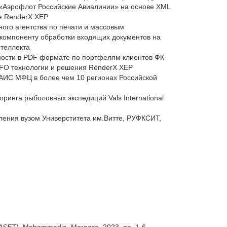
К «Аэрофлот Российские Авиалинии» на основе XML
я RenderX XEP
ого агентства по печати и массовым
компоненту обработки входящих документов на
нтеллекта
ности в PDF формате по портфелям клиентов ФК
 FO технологии и решения RenderX XEP
 АИС МФЦ в более чем 10 регионах Российской
ринга рыболовных экспедиций Vals International
ления вузом Универститета им.Витте, РУФКСИТ,
RASET)
, Mohammedia, Morocco, 2023, pp. 1-6,