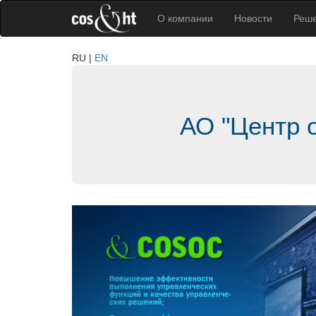
О компании
Новости
Реш
RU
EN
АО "Центр 
Previous