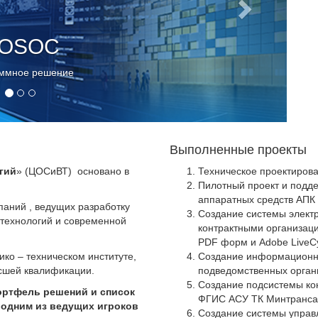
OSOC
ммное решение
Выполненные проекты
гий
» (ЦОСиВТ) основано в
Техническое проектиров
Пилотный проект и подд
аппаратных средств АПК
паний , ведущих разработку
Создание системы электр
технологий и современной
контрактными организац
PDF форм и Adobe LiveC
ко – техническом институте,
Создание информационно
сшей квалификации.
подведомственных орга
Создание подсистемы кон
ортфель решений и список
ФГИС АСУ ТК Минтранса
одним из ведущих игроков
Создание системы управ