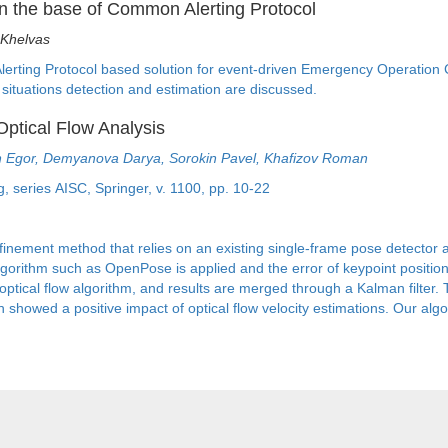
 on the base of Common Alerting Protocol
 Khelvas
lerting Protocol based solution for event-driven Emergency Operation 
 situations detection and estimation are discussed.
ptical Flow Analysis
in Egor, Demyanova Darya, Sorokin Pavel, Khafizov Roman
, series AISC, Springer, v. 1100, pp. 10-22
nement method that relies on an existing single-frame pose detector an
n algorithm such as OpenPose is applied and the error of keypoint positi
ptical flow algorithm, and results are merged through a Kalman filter. Th
showed a positive impact of optical flow velocity estimations. Our algo