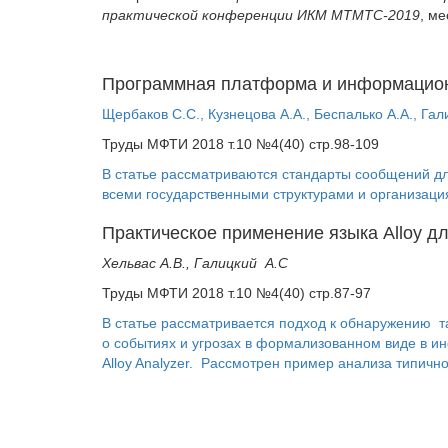
практической конференции ИКМ МТМТС-2019
, м
Программная платформа и информацион
Щербаков С.С., Кузнецова А.А., Беспалько А.А., Гал
Труды МФТИ 2018 т.10 №4(40) стр.98-109
В статье рассматриваются стандарты сообщений 
всеми государственными структурами и организац
Практическое применение языка Alloy д
Хельвас A.B., Галицкий A.С
Труды МФТИ 2018 т.10 №4(40) стр.87-97
В статье рассматривается подход к обнаружению 
о событиях и угрозах в формализованном виде в и
Alloy Analyzer. Рассмотрен пример анализа типичн