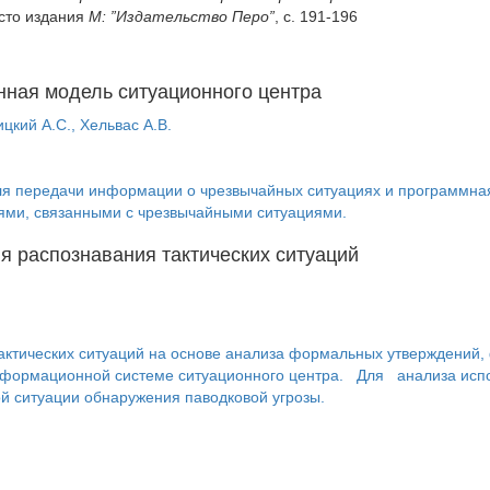
есто издания
М: ”Издательство Перо”
, с. 191-196
ная модель ситуационного центра
ицкий А.С., Хельвас А.В.
для передачи информации о чрезвычайных ситуациях и программн
иями, связанными с чрезвычайными ситуациями.
ля распознавания тактических ситуаций
тактических ситуаций на основе анализа формальных утверждений
нформационной системе ситуационного центра. Для анализа испо
ой ситуации обнаружения паводковой угрозы.