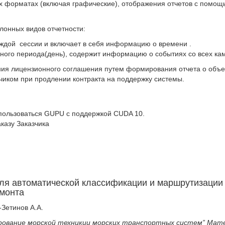
ных форматах (включая графические), отображения отчетов с помо
блонных видов отчетности:
аждой сессии и включает в себя информацию о времени .
нного периода(день), содержит информацию о событиях со всех ка
ния лицензионного соглашения путем формирования отчета о об
чиком при продлении контракта на поддержку системы.
пользоваться GUPU с поддержкой CUDA 10.
казу Заказчика
ля автоматической классификации и маршрутизации 
емонта
-Зетинов А.А.
рование морской техникии морских транспортных систем” Мате