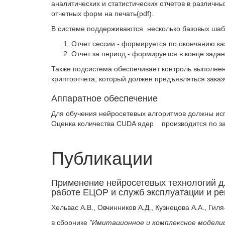
аналитических и статистических отчетов в различ
отчетных форм на печать(pdf).
В системе поддерживаются несколько базовых ша
Отчет сессии - формируется по окончанию к
Отчет за период - формируется в конце зада
Также подсистема обеспечивает контроль выполне
криптоотчета, который должен предъявляться заказ
Аппаратное обеспечение
Для обучения нейросетевых алгоритмов должны ис
Оценка количества CUDA ядер производится по за
Публикации
Применение нейросетевых технологий д
работе ЕЦОР и служб эксплуатации и р
Хельвас А.В., Овчинников А.Д., Кузнецова А.А., Гиля
в сборнике
”Имитационное и комплексное модели