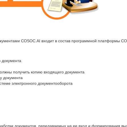
окументами COSOC.AI входит в состав программной платформы C
 документа
должны получить копию входящего документа
у документа
истеме электронного документооборота
работки документов, передаваемых на ее вход и формирования 