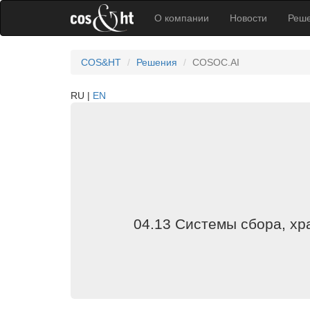
О компании
Новости
Реш
COS&HT
Решения
COSOC.AI
RU
EN
04.13 Системы сбора, хр