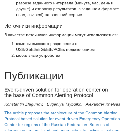
разрезе заданного интервала (минута, час, день и
другие) и отправку результатов в заданном формате
(json, csv, xml) на внешний сервис.
Источники информации
В качестве источников информации могут использоваться:
камеры высокого разрешения с
USB/GbEth/5GbEth/PCIEx подключением
мобильные устройства
Публикации
Event-driven solution for operation center on
the base of Common Alerting Protocol
Konstantin Zhigunov, Evgeniya Tsybulko, Alexander Khelvas
The article proposes the architecture of the Common Alerting
Protocol based solution for event-driven Emergency Operation
Center for regions of the Russian Federation. Sources of
information are analyzed and approaches to tactical situations